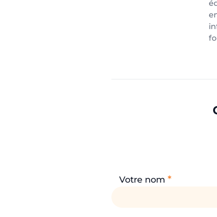
é
e
i
fo
*
Votre nom