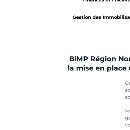
Gestion des Immobilisa
BiMP Région No
la mise en place 
G
s
so
No
ga
v