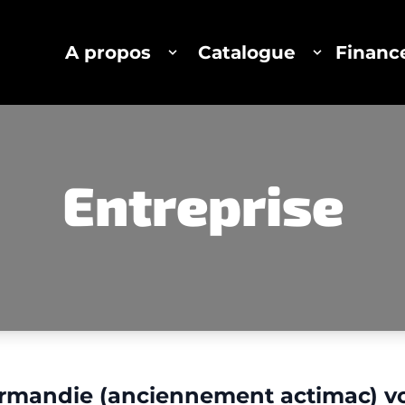
A propos
Catalogue
Finan
Entreprise
rmandie (anciennement
acti
mac) v